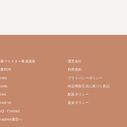
選書マイスター養成講座
運営会社
書BOX
利用規約
ooks
プライバシーポリシー
oods
特定商取引法に基づく表記
ews
配送ポリシー
bout us
返金ポリシー
AQ・Contact
hapters書店へ