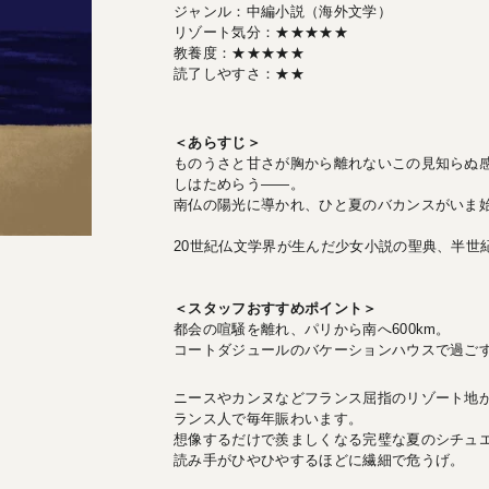
ジャンル：中編小説（海外文学）
リゾート気分：★★★★★
教養度：★★★★★
読了しやすさ：★★
＜あらすじ＞
ものうさと甘さが胸から離れないこの見知らぬ
しはためらう――。
南仏の陽光に導かれ、ひと夏のバカンスがいま
20世紀仏文学界が生んだ少女小説の聖典、半世
＜スタッフおすすめポイント＞
都会の喧騒を離れ、パリから南へ600km。
コートダジュールのバケーションハウスで過ご
ニースやカンヌなどフランス屈指のリゾート地
ランス人で毎年賑わいます。
想像するだけで羨ましくなる完璧な夏のシチュ
読み手がひやひやするほどに繊細で危うげ。