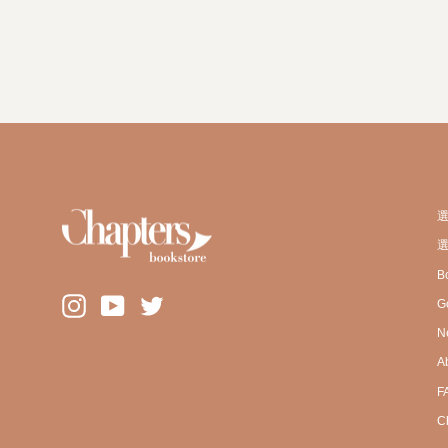
選
B
Instagram
YouTube
Twitter
G
N
A
F
C