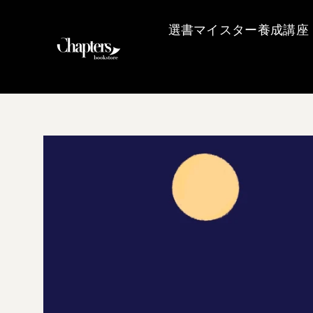
コ
ン
選書マイスター養成講座
テ
ン
ツ
へ
進
む