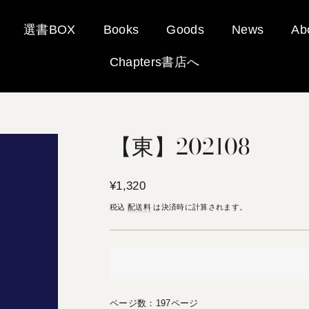
選書BOX
Books
Goods
News
Ab
Chapters書店へ
【東】202108
通
¥1,320
常
税込
配送料
は決済時に計算されます。
価
格
ページ数：197ページ