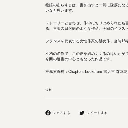
物語のあらすじは、書き出すと一気に陳腐にな
いなと思います。
ストーリーと合わせ、作中にちりばめられた名
る、言葉の日射病のような作品。今回のイラス
フランスを代表する女性作家の処女作、当時18
不朽の名作で、この夏を締めくくるのはいかが
今回の選書の中心ともなった作品です。
推薦文寄稿：Chapters bookstore 書店主 森本
送料
Facebook
Twitter
シェアする
ツイートする
で
で
シ
ツ
ェ
イ