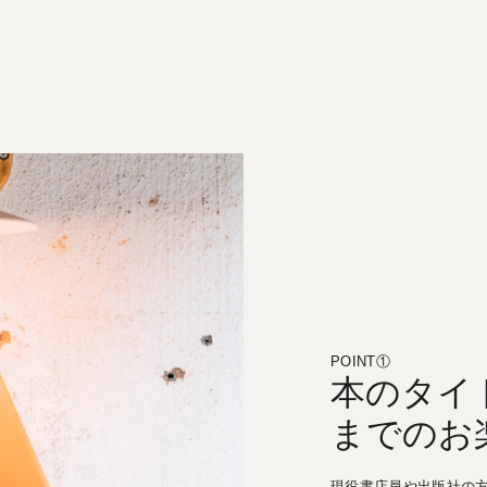
ア
ー
す
ト
る
す
る
POINT①
本のタイ
までのお
現役書店員や出版社の