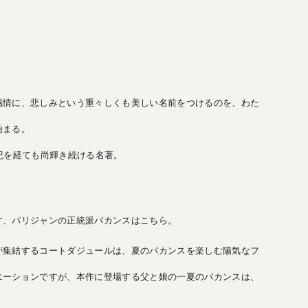
感情に、悲しみという重々しくも美しい名前をつけるのを、わた
始まる。
紀を経ても尚輝き続ける名著。
す、パリジャンの正統派バカンスはこちら。
が集結するコートダジュールは、夏のバカンスを楽しむ陽気なフ
エーションですが、本作に登場する父と娘の一夏のバカンスは、